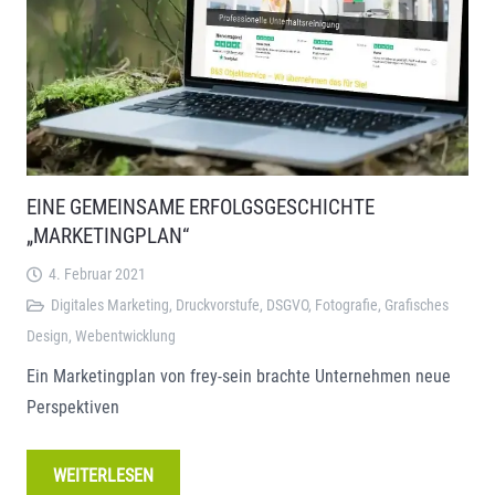
EINE GEMEINSAME ERFOLGSGESCHICHTE
„MARKETINGPLAN“
4. Februar 2021
Digitales Marketing
,
Druckvorstufe
,
DSGVO
,
Fotografie
,
Grafisches
Design
,
Webentwicklung
Ein Marketingplan von frey-sein brachte Unternehmen neue
Perspektiven
WEITERLESEN